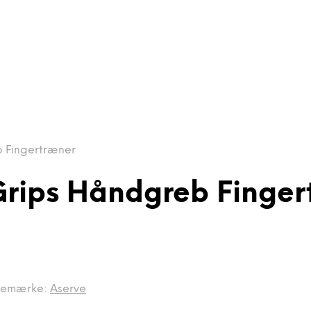
b Fingertræner
Grips Håndgreb Finger
remærke:
Aserve