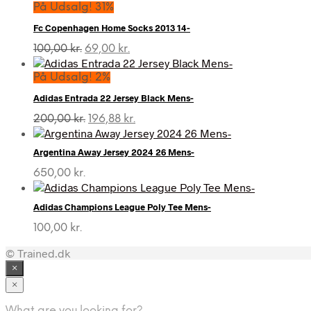
På Udsalg! 31%
Fc Copenhagen Home Socks 2013 14-
Den
Den
100,00
kr.
69,00
kr.
oprindelige
aktuelle
pris
pris
På Udsalg! 2%
var:
er:
Adidas Entrada 22 Jersey Black Mens-
100,00 kr..
69,00 kr..
Den
Den
200,00
kr.
196,88
kr.
oprindelige
aktuelle
pris
pris
Argentina Away Jersey 2024 26 Mens-
var:
er:
200,00 kr..
196,88 kr..
650,00
kr.
Adidas Champions League Poly Tee Mens-
100,00
kr.
© Trained.dk
×
×
What are you looking for?