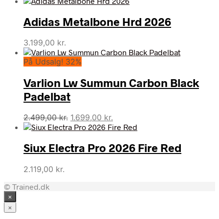
oprindelige
aktuelle
pris
pris
Adidas Metalbone Hrd 2026
var:
er:
79,00 kr..
69,00 kr..
3.199,00
kr.
På Udsalg! 32%
Varlion Lw Summun Carbon Black
Padelbat
Den
Den
2.499,00
kr.
1.699,00
kr.
oprindelige
aktuelle
pris
pris
Siux Electra Pro 2026 Fire Red
var:
er:
2.499,00 kr..
1.699,00 kr..
2.119,00
kr.
© Trained.dk
×
×