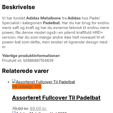
Beskrivelse
Vi har fundet
Adidas Metalbone
fra
Adidas
hos Padel
Specialist i kategorien
Padelbat
. Har du har brug for endnu
mere saft og kraft og har du evnerne teknisk til endnu mere
power, fås denne model også i en yderst kraftfuld HRD+
version. Har du som mange andre ikke helt niveauet til et
power-bat som dette, men ønsker et lignende design med
m
Yderlige produktinformationer:
Produkt id: 52886887104839
Relaterede varer
På Udsalg! 13%
Assorteret Fullcover Til Padelbat
Den
Den
79,00
kr.
69,00
kr.