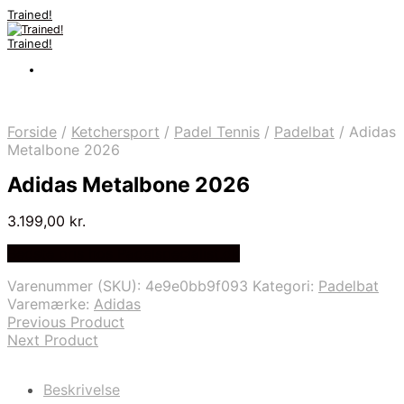
Trained!
Trained!
Forside
/
Ketchersport
/
Padel Tennis
/
Padelbat
/
Adidas
Metalbone 2026
Adidas Metalbone 2026
3.199,00
kr.
Bedste pris hos Padelspecialist.dk
Varenummer (SKU):
4e9e0bb9f093
Kategori:
Padelbat
Varemærke:
Adidas
Previous Product
Next Product
Beskrivelse