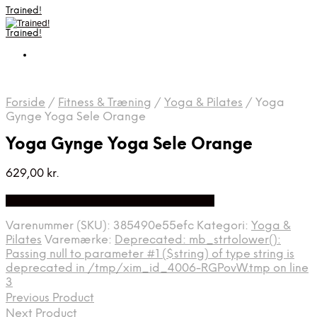
Trained!
Trained!
Forside
/
Fitness & Træning
/
Yoga & Pilates
/
Yoga
Gynge Yoga Sele Orange
Yoga Gynge Yoga Sele Orange
629,00
kr.
Bedste pris hos Denintelligentekrop.dk
Varenummer (SKU):
385490e55efc
Kategori:
Yoga &
Pilates
Varemærke:
Deprecated: mb_strtolower():
Passing null to parameter #1 ($string) of type string is
deprecated in /tmp/xim_id_4006-RGPovW.tmp on line
3
Previous Product
Next Product