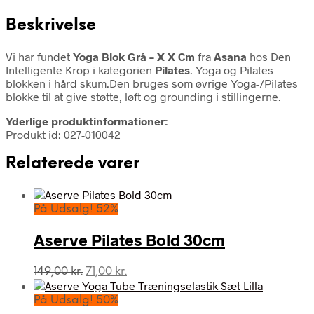
Beskrivelse
Vi har fundet
Yoga Blok Grå – X X Cm
fra
Asana
hos Den
Intelligente Krop i kategorien
Pilates
. Yoga og Pilates
blokken i hård skum.Den bruges som øvrige Yoga-/Pilates
blokke til at give støtte, løft og grounding i stillingerne.
Yderlige produktinformationer:
Produkt id: 027-010042
Relaterede varer
På Udsalg! 52%
Aserve Pilates Bold 30cm
Den
Den
149,00
kr.
71,00
kr.
oprindelige
aktuelle
pris
pris
På Udsalg! 50%
var:
er: