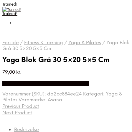
Trained!
Trained!
Forside
/
Fitness & Træning
/
Yoga & Pilates
/
Yoga Blok
Grå 30 5×20 5×5 Cm
Yoga Blok Grå 30 5×20 5×5 Cm
79,00
kr.
Bedste pris hos Denintelligentekrop.dk
Varenummer (SKU):
da2cc884ee24
Kategori:
Yoga &
Pilates
Varemærke:
Asana
Previous Product
Next Product
Beskrivelse