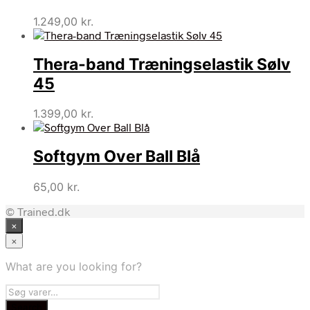
1.249,00
kr.
Thera-band Træningselastik Sølv
45
1.399,00
kr.
Softgym Over Ball Blå
65,00
kr.
© Trained.dk
×
×
What are you looking for?