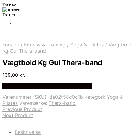
Trained!
Trained!
Forside
/
Fitness & Træning
/
Yoga & Pilates
/
Vægtbold
Kg Gul Thera-band
Vægtbold Kg Gul Thera-band
139,00
kr.
Bedste pris hos Denintelligentekrop.dk
Varenummer (SKU):
da02f58c0c1b
Kategori:
Yoga &
Pilates
Varemærke:
Thera-band
Previous Product
Next Product
Beskrivelse