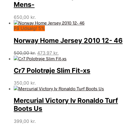
Mens-
650,00
kr.
På Udsalg! 5%
Norway Home Jersey 2010 12- 46
Den
Den
500,00
kr.
473,97
kr.
oprindelige
aktuelle
pris
pris
Cr7 Polotrøje Slim Fit-xs
var:
er:
500,00 kr..
473,97 kr..
350,00
kr.
Mercurial Victory Iv Ronaldo Turf
Boots Us
399,00
kr.