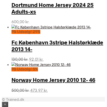
Dortmund Home Jersey 2024 25
Adults-xs
600,00
kr.
På Udsalg! 29%
Fc København 3stripe Halstørklæde
2013 14-
Den
Den
130,00
kr.
92,01
kr.
oprindelige
aktuelle
pris
pris
På Udsalg! 5%
var:
er:
130,00 kr..
92,01 kr..
Norway Home Jersey 2010 12- 46
Den
Den
500,00
kr.
473,97
kr.
oprindelige
aktuelle
© Trained.dk
pris
pris
var:
er:
×