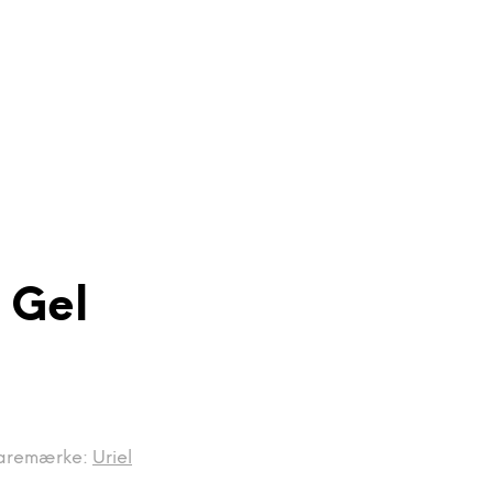
 Gel
aremærke:
Uriel