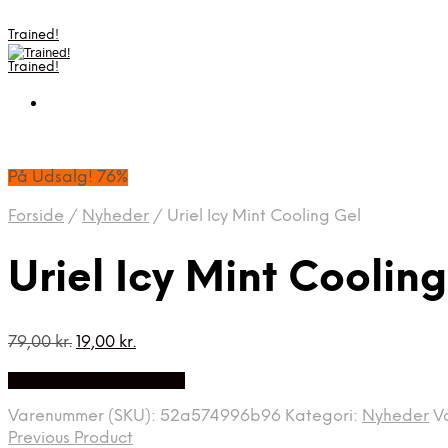
Trained!
Trained!
På Udsalg! 76%
Forside
/
Nyheder
/
Uriel Icy Mint Cooling Gel
Uriel Icy Mint Cooling
Den
Den
79,00
kr.
19,00
kr.
oprindelige
aktuelle
På Udsalg hos Apuls.dk
pris
pris
var:
er:
Varenummer (SKU):
52a574996b96
Kategori:
Nyheder
V
79,00 kr..
19,00 kr..
Previous Product