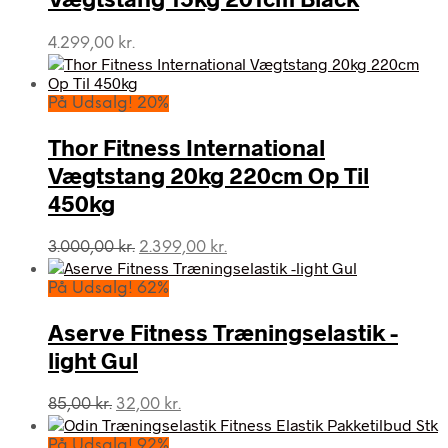
4.299,00
kr.
På Udsalg! 20%
Thor Fitness International
Vægtstang 20kg 220cm Op Til
450kg
Den
Den
3.000,00
kr.
2.399,00
kr.
oprindelige
aktuelle
pris
pris
På Udsalg! 62%
var:
er:
3.000,00 kr..
2.399,00 kr..
Aserve Fitness Træningselastik -
light Gul
Den
Den
85,00
kr.
32,00
kr.
oprindelige
aktuelle
pris
pris
På Udsalg! 92%