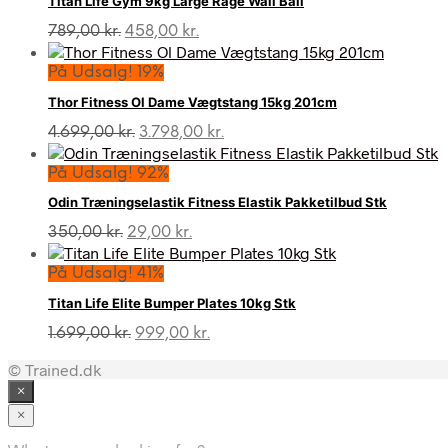
Titan Life Gym 9kg Large Rage Wall Ball
Den
Den
789,00
kr.
458,00
kr.
oprindelige
aktuelle
pris
pris
På Udsalg! 19%
var:
er:
Thor Fitness Ol Dame Vægtstang 15kg 201cm
789,00 kr..
458,00 kr..
Den
Den
4.699,00
kr.
3.798,00
kr.
oprindelige
aktuelle
pris
pris
På Udsalg! 92%
var:
er:
Odin Træningselastik Fitness Elastik Pakketilbud Stk
4.699,00 kr..
3.798,00 kr..
Den
Den
350,00
kr.
29,00
kr.
oprindelige
aktuelle
pris
pris
På Udsalg! 41%
var:
er:
Titan Life Elite Bumper Plates 10kg Stk
350,00 kr..
29,00 kr..
Den
Den
1.699,00
kr.
999,00
kr.
oprindelige
aktuelle
© Trained.dk
pris
pris
var:
er:
×
1.699,00 kr..
999,00 kr..
×