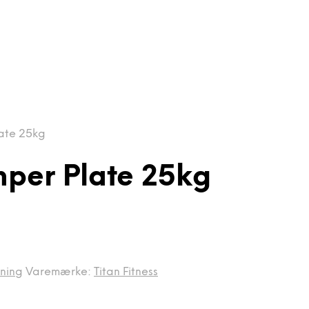
late 25kg
mper Plate 25kg
æning
Varemærke:
Titan Fitness