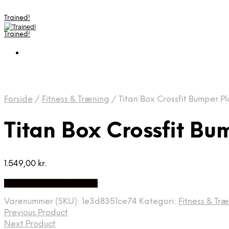
Trained!
Trained!
Forside
/
Fitness & Træning
/
Titan Box Crossfit Bumper P
Titan Box Crossfit Bu
1.549,00
kr.
Bedste pris hos Apuls.dk
Varenummer (SKU):
1e3d8351ce74
Kategori:
Fitness & Tr
Previous Product
Next Product