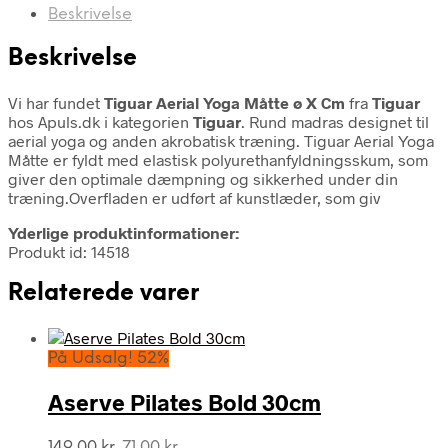
Beskrivelse
Beskrivelse
Vi har fundet
Tiguar Aerial Yoga Måtte ø X Cm
fra
Tiguar
hos Apuls.dk i kategorien
Tiguar
. Rund madras designet til
aerial yoga og anden akrobatisk træning. Tiguar Aerial Yoga
Måtte er fyldt med elastisk polyurethanfyldningsskum, som
giver den optimale dæmpning og sikkerhed under din
træning.Overfladen er udført af kunstlæder, som giv
Yderlige produktinformationer:
Produkt id: 14518
Relaterede varer
På Udsalg! 52%
Aserve Pilates Bold 30cm
Den
Den
149,00
kr.
71,00
kr.