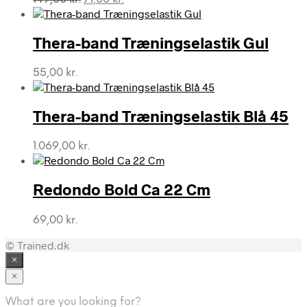
oprindelige
aktuelle
pris
pris
var:
er:
Thera-band Træningselastik Gul
149,00 kr..
71,00 kr..
55,00
kr.
Thera-band Træningselastik Blå 45
1.069,00
kr.
Redondo Bold Ca 22 Cm
69,00
kr.
© Trained.dk
×
×
What are you looking for?