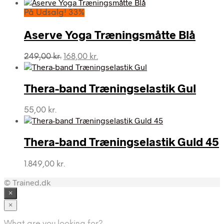
På Udsalg! 33%
Aserve Yoga Træningsmåtte Blå
Den
Den
249,00
kr.
168,00
kr.
oprindelige
aktuelle
pris
pris
var:
er:
Thera-band Træningselastik Gul
249,00 kr..
168,00 kr..
55,00
kr.
Thera-band Træningselastik Guld 45
1.849,00
kr.
© Trained.dk
×
×
What are you looking for?