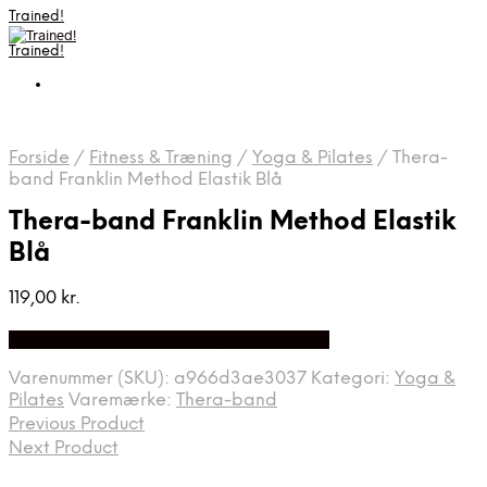
Trained!
Trained!
Forside
/
Fitness & Træning
/
Yoga & Pilates
/
Thera-
band Franklin Method Elastik Blå
Thera-band Franklin Method Elastik
Blå
119,00
kr.
Bedste pris hos Denintelligentekrop.dk
Varenummer (SKU):
a966d3ae3037
Kategori:
Yoga &
Pilates
Varemærke:
Thera-band
Previous Product
Next Product