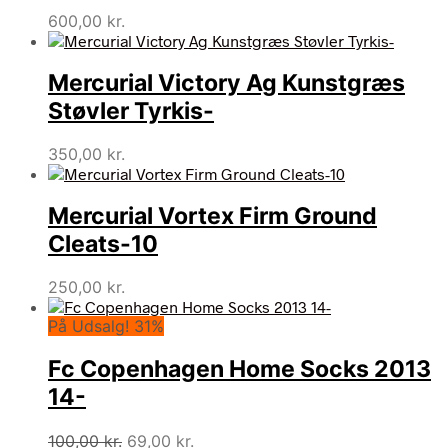
600,00
kr.
Mercurial Victory Ag Kunstgræs
Støvler Tyrkis-
350,00
kr.
Mercurial Vortex Firm Ground
Cleats-10
250,00
kr.
På Udsalg! 31%
Fc Copenhagen Home Socks 2013
14-
Den
Den
100,00
kr.
69,00
kr.