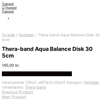
Trained!
Trained!
Forside
/
Nyheder
/
Thera-band Aqua Balance Disk 30
5cm
Thera-band Aqua Balance Disk 30
5cm
145,00
kr.
Bedste pris hos Denintelligentekrop.dk
Varenummer (SKU):
a8f3b2c29d47
Kategori:
Nyheder
Varemærke:
Thera-band
Previous Product
Next Product