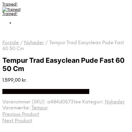
Trained!
Trained!
Forside
/
Nyheder
/
Tempur Trad Easyclean Pude Fast
60 50 Cm
Tempur Trad Easyclean Pude Fast 60
50 Cm
1.599,00
kr.
Bedste pris hos Denintelligentekrop.dk
Varenummer (SKU):
a484d05731ee
Kategori:
Nyheder
Varemærke:
Tempur
Previous Product
Next Product