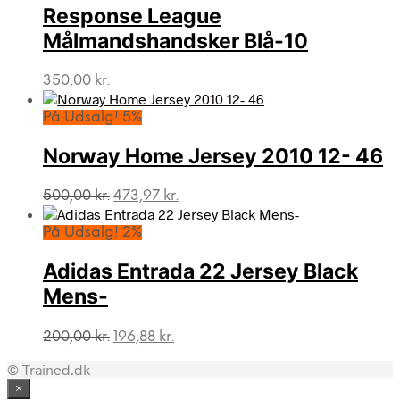
Response League
Målmandshandsker Blå-10
350,00
kr.
På Udsalg! 5%
Norway Home Jersey 2010 12- 46
Den
Den
500,00
kr.
473,97
kr.
oprindelige
aktuelle
pris
pris
På Udsalg! 2%
var:
er:
500,00 kr..
473,97 kr..
Adidas Entrada 22 Jersey Black
Mens-
Den
Den
200,00
kr.
196,88
kr.
oprindelige
aktuelle
© Trained.dk
pris
pris
var:
er:
×