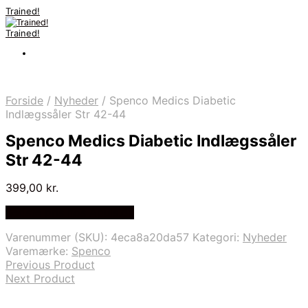
Trained!
Trained!
Forside
/
Nyheder
/
Spenco Medics Diabetic
Indlægssåler Str 42-44
Spenco Medics Diabetic Indlægssåler
Str 42-44
399,00
kr.
Bedste pris hos Apuls.dk
Varenummer (SKU):
4eca8a20da57
Kategori:
Nyheder
Varemærke:
Spenco
Previous Product
Next Product