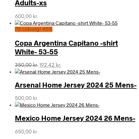
Adults-xs
600,00
kr.
På Udsalg! 45%
Copa Argentina Capitano -shirt
White- 53-55
Den
Den
350,00
kr.
192,42
kr.
oprindelige
aktuelle
pris
pris
var:
er:
Arsenal Home Jersey 2024 25 Mens-
350,00 kr..
192,42 kr..
500,00
kr.
Mexico Home Jersey 2024 26 Mens-
650,00
kr.