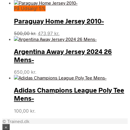
På Udsalg! 5%
Paraguay Home Jersey 2010-
Den
Den
500,00
kr.
473,97
kr.
oprindelige
aktuelle
pris
pris
Argentina Away Jersey 2024 26
var:
er:
500,00 kr..
473,97 kr..
Mens-
650,00
kr.
Adidas Champions League Poly Tee
Mens-
100,00
kr.
© Trained.dk
×