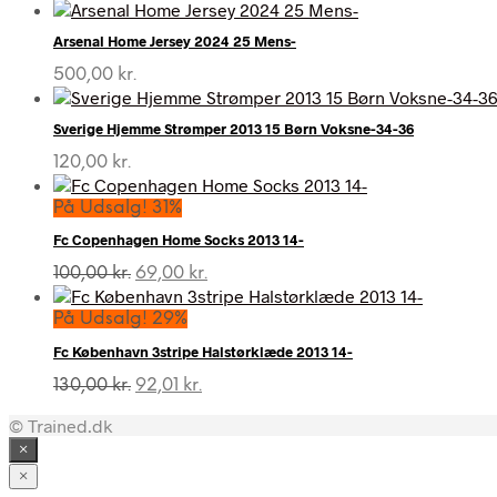
Arsenal Home Jersey 2024 25 Mens-
500,00
kr.
Sverige Hjemme Strømper 2013 15 Børn Voksne-34-36
120,00
kr.
På Udsalg! 31%
Fc Copenhagen Home Socks 2013 14-
Den
Den
100,00
kr.
69,00
kr.
oprindelige
aktuelle
pris
pris
På Udsalg! 29%
var:
er:
Fc København 3stripe Halstørklæde 2013 14-
100,00 kr..
69,00 kr..
Den
Den
130,00
kr.
92,01
kr.
oprindelige
aktuelle
© Trained.dk
pris
pris
var:
er:
×
130,00 kr..
92,01 kr..
×