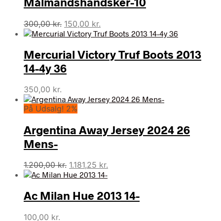
Målmandshandsker-10
Den
Den
300,00
kr.
150,00
kr.
oprindelige
aktuelle
pris
pris
Mercurial Victory Truf Boots 2013
var:
er:
300,00 kr..
150,00 kr..
14-4y 36
350,00
kr.
På Udsalg! 2%
Argentina Away Jersey 2024 26
Mens-
Den
Den
1.200,00
kr.
1.181,25
kr.
oprindelige
aktuelle
pris
pris
Ac Milan Hue 2013 14-
var:
er:
1.200,00 kr..
1.181,25 kr..
100,00
kr.