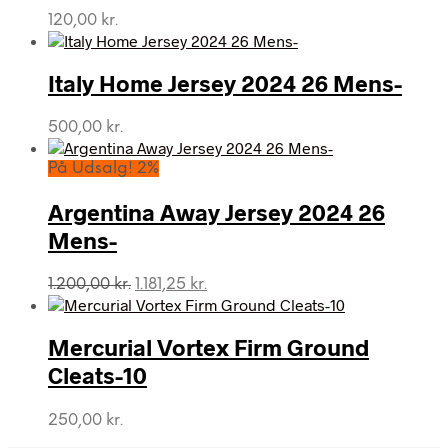
120,00
kr.
Italy Home Jersey 2024 26 Mens-
500,00
kr.
På Udsalg! 2%
Argentina Away Jersey 2024 26
Mens-
Den
Den
1.200,00
kr.
1.181,25
kr.
oprindelige
aktuelle
pris
pris
var:
er:
Mercurial Vortex Firm Ground
1.200,00 kr..
1.181,25 kr..
Cleats-10
250,00
kr.