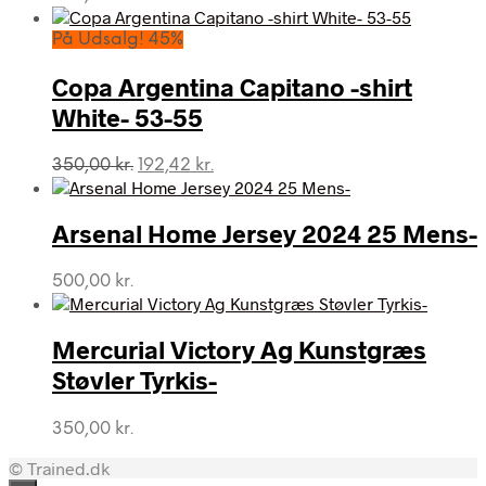
På Udsalg! 45%
Copa Argentina Capitano -shirt
White- 53-55
Den
Den
350,00
kr.
192,42
kr.
oprindelige
aktuelle
pris
pris
var:
er:
Arsenal Home Jersey 2024 25 Mens-
350,00 kr..
192,42 kr..
500,00
kr.
Mercurial Victory Ag Kunstgræs
Støvler Tyrkis-
350,00
kr.
© Trained.dk