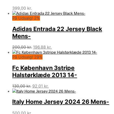
399,00
kr.
På Udsalg! 2%
Adidas Entrada 22 Jersey Black
Mens-
Den
Den
200,00
kr.
196,88
kr.
oprindelige
aktuelle
På Udsalg! 29%
pris
pris
var:
er:
Fc København 3stripe
200,00 kr..
196,88 kr..
Halstørklæde 2013 14-
Den
Den
130,00
kr.
92,01
kr.
oprindelige
aktuelle
pris
pris
Italy Home Jersey 2024 26 Mens-
var:
er:
130,00 kr..
92,01 kr..
500,00
kr.