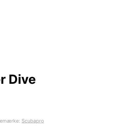
r Dive
remærke:
Scubapro