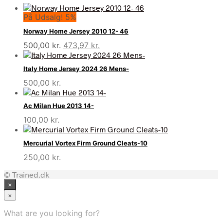
På Udsalg! 5%
Norway Home Jersey 2010 12- 46
Den
Den
500,00
kr.
473,97
kr.
oprindelige
aktuelle
pris
pris
Italy Home Jersey 2024 26 Mens-
var:
er:
500,00
kr.
500,00 kr..
473,97 kr..
Ac Milan Hue 2013 14-
100,00
kr.
Mercurial Vortex Firm Ground Cleats-10
250,00
kr.
© Trained.dk
×
×
What are you looking for?