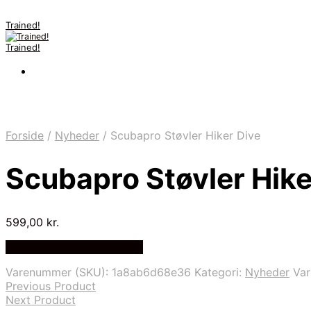
Trained!
Trained!
Forside
/
Nyheder
/
Scubapro Støvler Hiker Dive
Scubapro Støvler Hike
599,00
kr.
Bedste pris hos Diving .dk
Varenummer (SKU):
1a8ab6d68e36
Kategori:
Nyheder
Va
Previous Product
Next Product