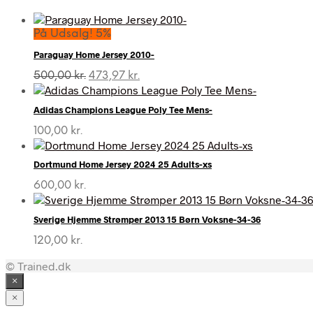
På Udsalg! 5%
Paraguay Home Jersey 2010-
Den
Den
500,00
kr.
473,97
kr.
oprindelige
aktuelle
pris
pris
Adidas Champions League Poly Tee Mens-
var:
er:
500,00 kr..
473,97 kr..
100,00
kr.
Dortmund Home Jersey 2024 25 Adults-xs
600,00
kr.
Sverige Hjemme Strømper 2013 15 Børn Voksne-34-36
120,00
kr.
© Trained.dk
×
×