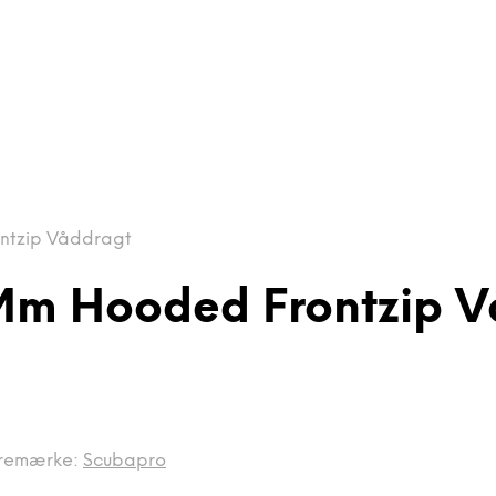
ntzip Våddragt
 Mm Hooded Frontzip 
remærke:
Scubapro