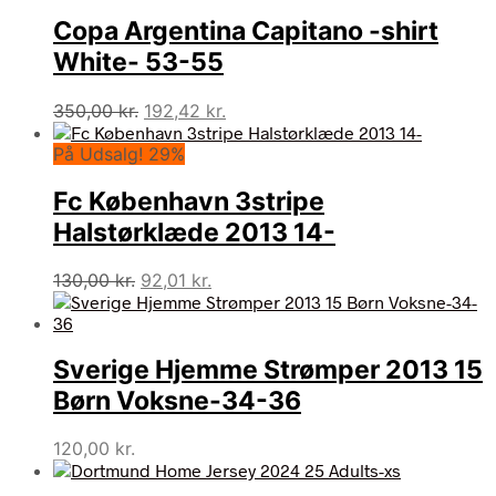
Copa Argentina Capitano -shirt
White- 53-55
Den
Den
350,00
kr.
192,42
kr.
oprindelige
aktuelle
På Udsalg! 29%
pris
pris
var:
er:
Fc København 3stripe
350,00 kr..
192,42 kr..
Halstørklæde 2013 14-
Den
Den
130,00
kr.
92,01
kr.
oprindelige
aktuelle
pris
pris
var:
er:
Sverige Hjemme Strømper 2013 15
130,00 kr..
92,01 kr..
Børn Voksne-34-36
120,00
kr.