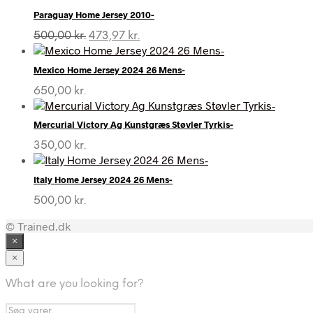
Paraguay Home Jersey 2010-
Den
Den
500,00
kr.
473,97
kr.
oprindelige
aktuelle
pris
pris
Mexico Home Jersey 2024 26 Mens-
var:
er:
500,00 kr..
473,97 kr..
650,00
kr.
Mercurial Victory Ag Kunstgræs Støvler Tyrkis-
350,00
kr.
Italy Home Jersey 2024 26 Mens-
500,00
kr.
© Trained.dk
×
×
What are you looking for?