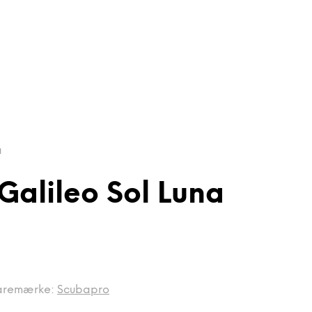
a
Galileo Sol Luna
aremærke:
Scubapro