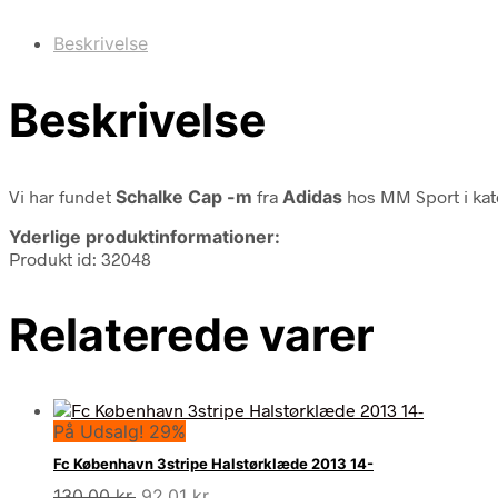
Beskrivelse
Beskrivelse
Vi har fundet
Schalke Cap -m
fra
Adidas
hos MM Sport i ka
Yderlige produktinformationer:
Produkt id: 32048
Relaterede varer
På Udsalg! 29%
Fc København 3stripe Halstørklæde 2013 14-
Den
Den
130,00
kr.
92,01
kr.