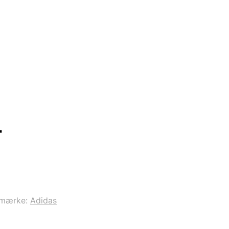
-
emærke:
Adidas