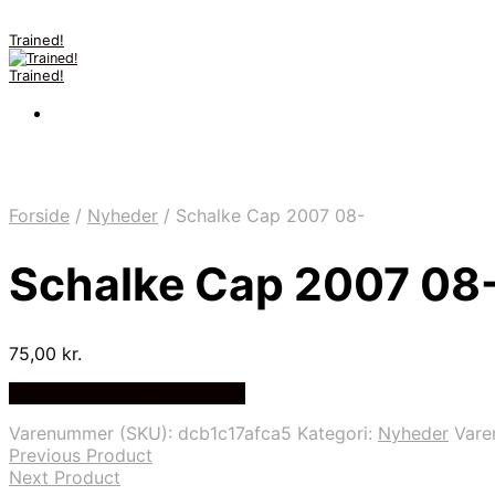
Trained!
Trained!
Forside
/
Nyheder
/
Schalke Cap 2007 08-
Schalke Cap 2007 08
75,00
kr.
Bedste pris hos Mmsport.dk
Varenummer (SKU):
dcb1c17afca5
Kategori:
Nyheder
Var
Previous Product
Next Product