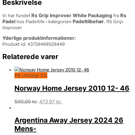
Beskrivelse
Vi har fundet
Rs Grip Improver White Packaging
fra
Rs
Padel
hos Padellife i kategorien
Padeltilbehør
. RS Grip
Improver
Yderlige produktinformationer:
Produkt id: 43739499528449
Relaterede varer
På Udsalg! 5%
Norway Home Jersey 2010 12- 46
Den
Den
500,00
kr.
473,97
kr.
oprindelige
aktuelle
pris
pris
Argentina Away Jersey 2024 26
var:
er:
500,00 kr..
473,97 kr..
Mens-