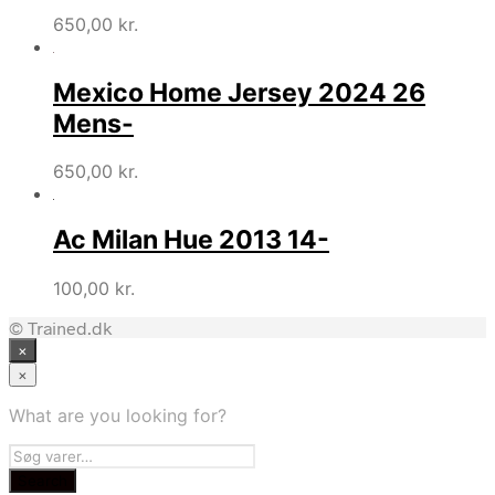
650,00
kr.
Mexico Home Jersey 2024 26
Mens-
650,00
kr.
Ac Milan Hue 2013 14-
100,00
kr.
© Trained.dk
×
×
What are you looking for?