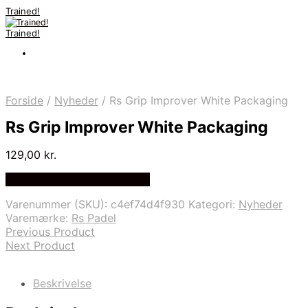
Trained!
Trained!
Forside
/
Nyheder
/
Rs Grip Improver White Packaging
Rs Grip Improver White Packaging
129,00
kr.
Bedste pris hos Padellife.dk
Varenummer (SKU):
c4ef74d4f930
Kategori:
Nyheder
Varemærke:
Rs Padel
Previous Product
Next Product
Beskrivelse