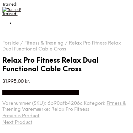
Trained!
Trained!
Forside
/
Fitness & Træning
/
Relax Pro Fitness Relax
Dual Functional Cable Cross
Relax Pro Fitness Relax Dual
Functional Cable Cross
31.995,00
kr.
Bedste pris hos Fitnessgruppen.dk
Varenummer (SKU):
6b90afb4206c
Kategori:
Fitness &
Træning
Varemærke:
Relax Pro Fitness
Previous Product
Next Product