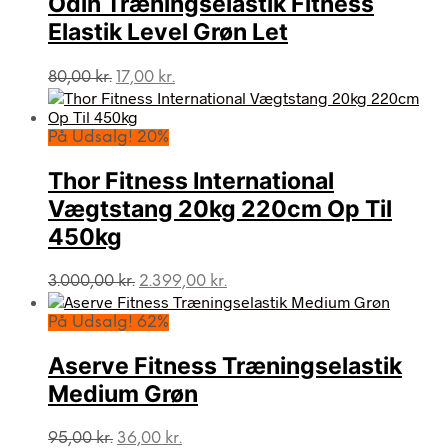
Odin Træningselastik Fitness
Elastik Level Grøn Let
Den
Den
80,00
kr.
17,00
kr.
oprindelige
aktuelle
pris
pris
var:
er:
På Udsalg! 20%
80,00 kr..
17,00 kr..
Thor Fitness International
Vægtstang 20kg 220cm Op Til
450kg
Den
Den
3.000,00
kr.
2.399,00
kr.
oprindelige
aktuelle
pris
pris
På Udsalg! 62%
var:
er:
3.000,00 kr..
2.399,00 kr..
Aserve Fitness Træningselastik
Medium Grøn
Den
Den
95,00
kr.
36,00
kr.