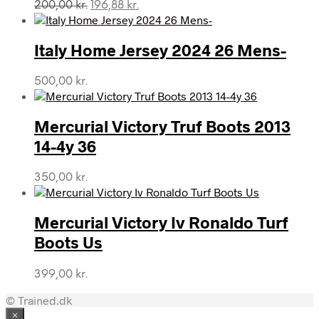
Den
Den
200,00
kr.
196,88
kr.
oprindelige
aktuelle
pris
pris
var:
er:
Italy Home Jersey 2024 26 Mens-
200,00 kr..
196,88 kr..
500,00
kr.
Mercurial Victory Truf Boots 2013
14-4y 36
350,00
kr.
Mercurial Victory Iv Ronaldo Turf
Boots Us
399,00
kr.
© Trained.dk
×