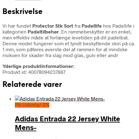
Beskrivelse
Vi har fundet
Protector Stk Sort
fra
Padellife
hos Padellife i
kategorien
Padeltilbehør
. En rammebeskytter er en enkel,
men effektiv måde at forlænge levetiden på dit padelbat.
Denne model fungerer som et tyndt beskyttende skin på ca.
1 mm, som påføres øverste del af rammen for at mindske
risikoen for skader fra slag mod glas, gulv eller andr
Yderlige produktinformationer:
Produkt id: 40078094237887
Relaterede varer
På Udsalg! 2%
Adidas Entrada 22 Jersey White
Mens-