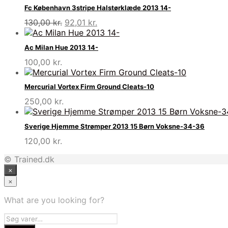
Fc København 3stripe Halstørklæde 2013 14-
Den
Den
130,00
kr.
92,01
kr.
oprindelige
aktuelle
pris
pris
Ac Milan Hue 2013 14-
var:
er:
100,00
kr.
130,00 kr..
92,01 kr..
Mercurial Vortex Firm Ground Cleats-10
250,00
kr.
Sverige Hjemme Strømper 2013 15 Børn Voksne-34-36
120,00
kr.
© Trained.dk
×
×
What are you looking for?