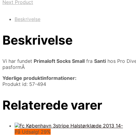
Next Product
Beskrivelse
Beskrivelse
Vi har fundet
Primaloft Socks Small
fra
Santi
hos Pro Dive
pasformÂ
Yderlige produktinformationer:
Produkt id: 57-494
Relaterede varer
På Udsalg! 29%