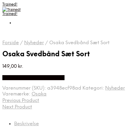
Trained!
Trained!
Forside
/
Nyheder
/
Osaka Svedbånd Sæt Sort
Osaka Svedbånd Sæt Sort
149,00
kr.
Bedste pris hos Padellife.dk
Varenummer (SKU):
a3948ecf98ad
Kategori:
Nyheder
Varemærke:
Osaka
Previous Product
Next Product
Beskrivelse