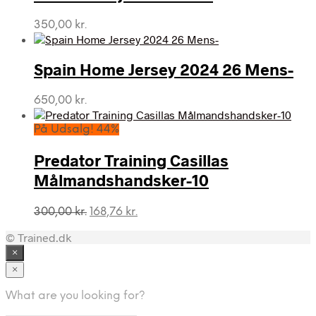
350,00 kr..
192,42 kr..
350,00
kr.
Spain Home Jersey 2024 26 Mens-
650,00
kr.
På Udsalg! 44%
Predator Training Casillas
Målmandshandsker-10
Den
Den
300,00
kr.
168,76
kr.
oprindelige
aktuelle
© Trained.dk
pris
pris
var:
er:
×
300,00 kr..
168,76 kr..
×
What are you looking for?