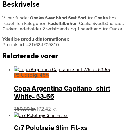
Beskrivelse
Vi har fundet
Osaka Svedbånd Sæt Sort
fra
Osaka
hos
Padellife i kategorien
Padeltilbehør
. Osaka Svedbånd sæt.
Pakken indeholder 2 wristbands og 1 headband fra Osaka.
Yderlige produktinformationer:
Produkt id: 42176342098177
Relaterede varer
På Udsalg! 45%
Copa Argentina Capitano -shirt
White- 53-55
Den
Den
350,00
kr.
192,42
kr.
oprindelige
aktuelle
pris
pris
var:
er:
Cr7 Polotrøje Slim Fit-xs