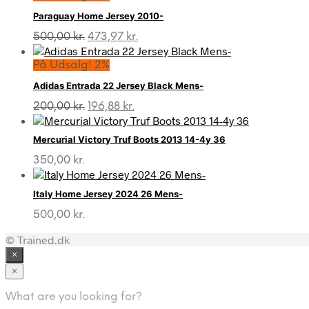
Paraguay Home Jersey 2010-
Den
Den
500,00
kr.
473,97
kr.
oprindelige
aktuelle
pris
pris
På Udsalg! 2%
var:
er:
Adidas Entrada 22 Jersey Black Mens-
500,00 kr..
473,97 kr..
Den
Den
200,00
kr.
196,88
kr.
oprindelige
aktuelle
pris
pris
Mercurial Victory Truf Boots 2013 14-4y 36
var:
er:
200,00 kr..
196,88 kr..
350,00
kr.
Italy Home Jersey 2024 26 Mens-
500,00
kr.
© Trained.dk
×
×
What are you looking for?