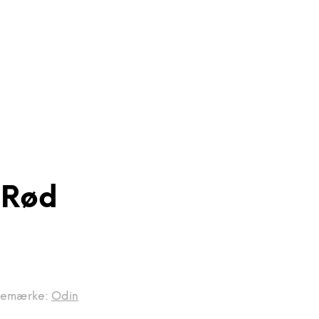
 Rød
remærke:
Odin