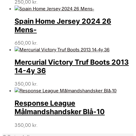
250,00
kr.
Spain Home Jersey 2024 26
Mens-
650,00
kr.
Mercurial Victory Truf Boots 2013
14-4y 36
350,00
kr.
Response League
Målmandshandsker Blå-10
350,00
kr.