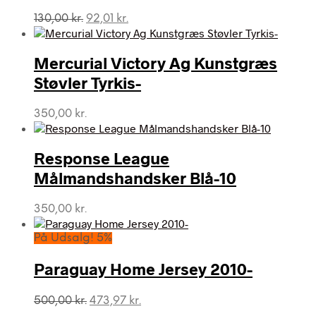
Den
Den
130,00
kr.
92,01
kr.
oprindelige
aktuelle
pris
pris
var:
er:
Mercurial Victory Ag Kunstgræs
130,00 kr..
92,01 kr..
Støvler Tyrkis-
350,00
kr.
Response League
Målmandshandsker Blå-10
350,00
kr.
På Udsalg! 5%
Paraguay Home Jersey 2010-
Den
Den
500,00
kr.
473,97
kr.
oprindelige
aktuelle