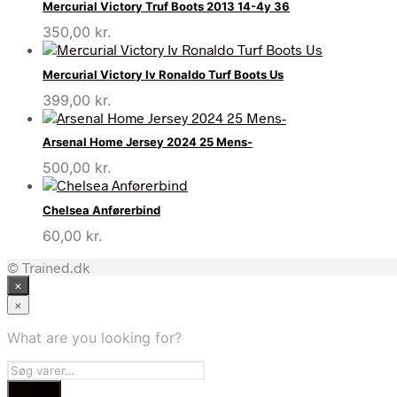
Mercurial Victory Truf Boots 2013 14-4y 36
350,00
kr.
Mercurial Victory Iv Ronaldo Turf Boots Us
399,00
kr.
Arsenal Home Jersey 2024 25 Mens-
500,00
kr.
Chelsea Anførerbind
60,00
kr.
© Trained.dk
×
×
What are you looking for?