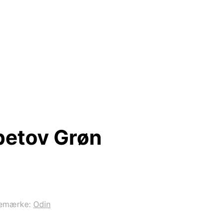
petov Grøn
emærke:
Odin