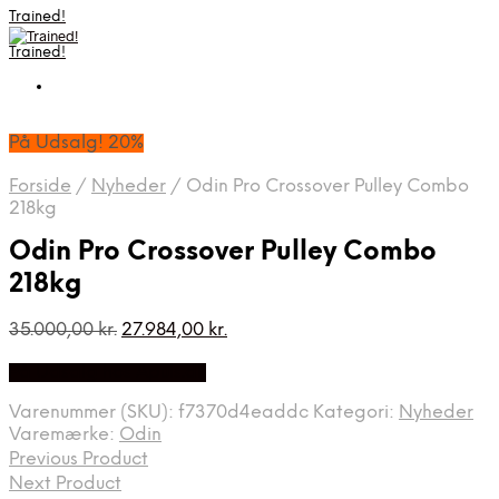
Trained!
Trained!
På Udsalg! 20%
Forside
/
Nyheder
/
Odin Pro Crossover Pulley Combo
218kg
Odin Pro Crossover Pulley Combo
218kg
Den
Den
35.000,00
kr.
27.984,00
kr.
oprindelige
aktuelle
På Udsalg hos Apuls.dk
pris
pris
var:
er:
Varenummer (SKU):
f7370d4eaddc
Kategori:
Nyheder
35.000,00 kr..
27.984,00 kr..
Varemærke:
Odin
Previous Product
Next Product