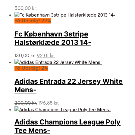
500,00
kr.
På Udsalg! 29%
Fc København 3stripe
Halstørklæde 2013 14-
Den
Den
130,00
kr.
92,01
kr.
oprindelige
aktuelle
pris
pris
På Udsalg! 2%
var:
er:
130,00 kr..
92,01 kr..
Adidas Entrada 22 Jersey White
Mens-
Den
Den
200,00
kr.
196,88
kr.
oprindelige
aktuelle
pris
pris
var:
er:
Adidas Champions League Poly
200,00 kr..
196,88 kr..
Tee Mens-