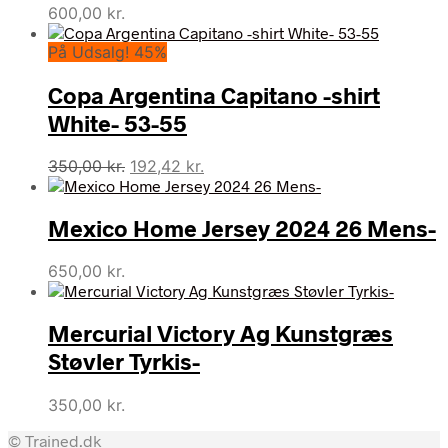
600,00
kr.
På Udsalg! 45%
Copa Argentina Capitano -shirt
White- 53-55
Den
Den
350,00
kr.
192,42
kr.
oprindelige
aktuelle
pris
pris
Mexico Home Jersey 2024 26 Mens-
var:
er:
350,00 kr..
192,42 kr..
650,00
kr.
Mercurial Victory Ag Kunstgræs
Støvler Tyrkis-
350,00
kr.
© Trained.dk