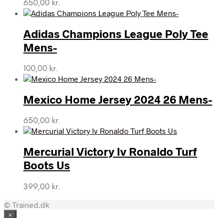
650,00
kr.
Adidas Champions League Poly Tee
Mens-
100,00
kr.
Mexico Home Jersey 2024 26 Mens-
650,00
kr.
Mercurial Victory Iv Ronaldo Turf
Boots Us
399,00
kr.
© Trained.dk
×