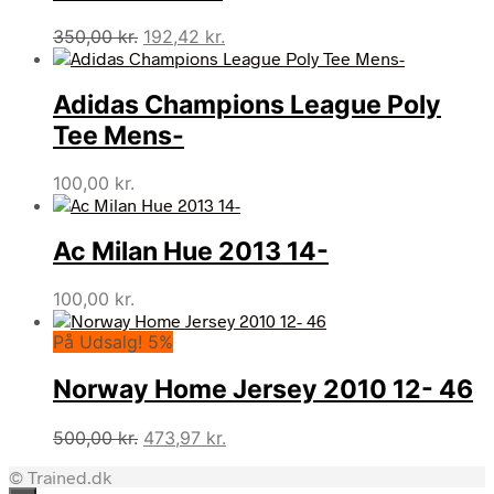
Den
Den
350,00
kr.
192,42
kr.
oprindelige
aktuelle
pris
pris
Adidas Champions League Poly
var:
er:
350,00 kr..
192,42 kr..
Tee Mens-
100,00
kr.
Ac Milan Hue 2013 14-
100,00
kr.
På Udsalg! 5%
Norway Home Jersey 2010 12- 46
Den
Den
500,00
kr.
473,97
kr.
oprindelige
aktuelle
© Trained.dk
pris
pris