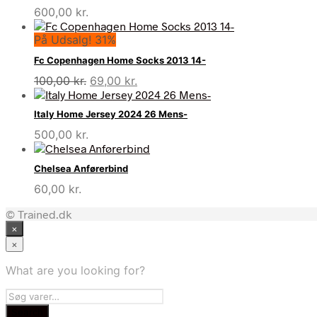
600,00
kr.
På Udsalg! 31%
Fc Copenhagen Home Socks 2013 14-
Den
Den
100,00
kr.
69,00
kr.
oprindelige
aktuelle
pris
pris
Italy Home Jersey 2024 26 Mens-
var:
er:
500,00
kr.
100,00 kr..
69,00 kr..
Chelsea Anførerbind
60,00
kr.
© Trained.dk
×
×
What are you looking for?