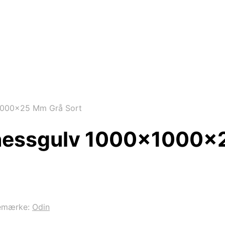
x1000x25 Mm Grå Sort
tnessgulv 1000x1000x
emærke:
Odin