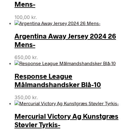
Mens-
100,00
kr.
Argentina Away Jersey 2024 26
Mens-
650,00
kr.
Response League
Målmandshandsker Blå-10
350,00
kr.
Mercurial Victory Ag Kunstgræs
Støvler Tyrkis-