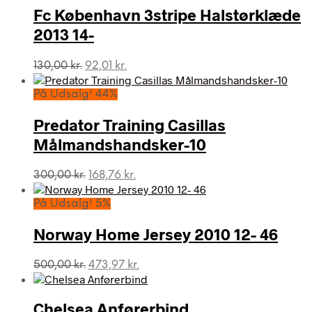
Fc København 3stripe Halstørklæde
2013 14-
Den
Den
130,00
kr.
92,01
kr.
oprindelige
aktuelle
pris
pris
På Udsalg! 44%
var:
er:
130,00 kr..
92,01 kr..
Predator Training Casillas
Målmandshandsker-10
Den
Den
300,00
kr.
168,76
kr.
oprindelige
aktuelle
pris
pris
På Udsalg! 5%
var:
er:
300,00 kr..
168,76 kr..
Norway Home Jersey 2010 12- 46
Den
Den
500,00
kr.
473,97
kr.
oprindelige
aktuelle
pris
pris
var:
er:
Chelsea Anførerbind