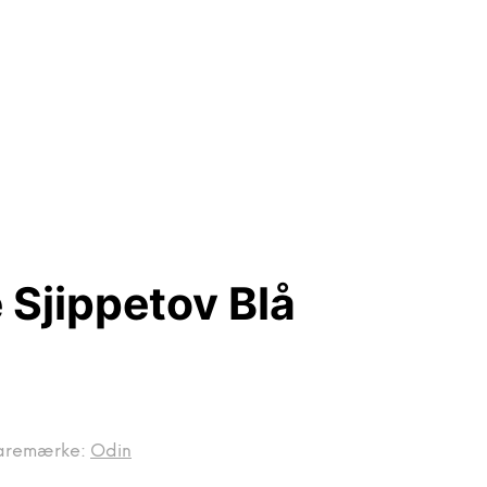
Sjippetov Blå
aremærke:
Odin