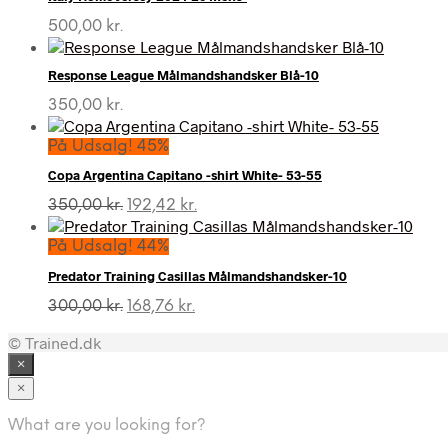
500,00
kr.
Response League Målmandshandsker Blå-10
350,00
kr.
På Udsalg! 45%
Copa Argentina Capitano -shirt White- 53-55
Den
Den
350,00
kr.
192,42
kr.
oprindelige
aktuelle
pris
pris
På Udsalg! 44%
var:
er:
Predator Training Casillas Målmandshandsker-10
350,00 kr..
192,42 kr..
Den
Den
300,00
kr.
168,76
kr.
oprindelige
aktuelle
© Trained.dk
pris
pris
var:
er:
×
300,00 kr..
168,76 kr..
×
What are you looking for?