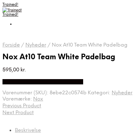
Trained!
Trained!
Forside
/
Nyheder
/
Nox At10 Team White Padelbag
Nox At10 Team White Padelbag
595,00
kr.
Bedste pris hos Padelspecialist.dk
Varenummer (SKU):
8ebe22c0574b
Kategori:
Nyheder
Varemærke:
Nox
Previous Product
Next Product
Beskrivelse