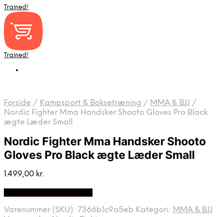
Trained!
Trained!
Forside
/
Kampsport & Boksetræning
/
MMA & BJJ
/
Nordic Fighter Mma Handsker Shooto Gloves Pro Black
ægte Læder Small
Nordic Fighter Mma Handsker Shooto
Gloves Pro Black ægte Læder Small
1.499,00
kr.
Bedste pris hos Apuls.dk
Varenummer (SKU):
7366b1c9a5eb
Kategori:
MMA & BJJ