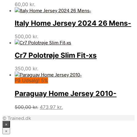
60,00
kr.
Italy Home Jersey 2024 26 Mens-
500,00
kr.
Cr7 Polotrøje Slim Fit-xs
350,00
kr.
På Udsalg! 5%
Paraguay Home Jersey 2010-
Den
Den
500,00
kr.
473,97
kr.
oprindelige
aktuelle
© Trained.dk
pris
pris
×
var:
er:
500,00 kr..
473,97 kr..
×