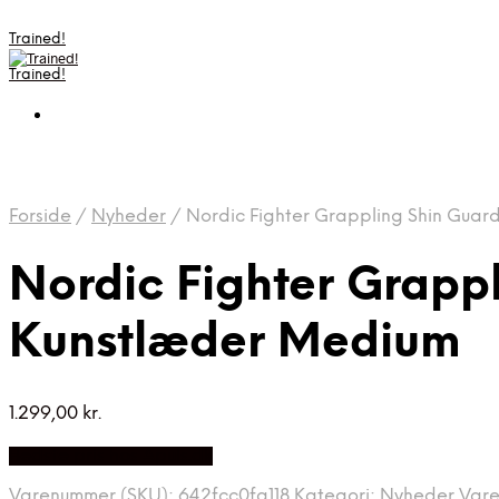
Trained!
Trained!
Forside
/
Nyheder
/
Nordic Fighter Grappling Shin Guar
Nordic Fighter Grapp
Kunstlæder Medium
1.299,00
kr.
Bedste pris hos Apuls.dk
Varenummer (SKU):
642fcc0fa118
Kategori:
Nyheder
Var