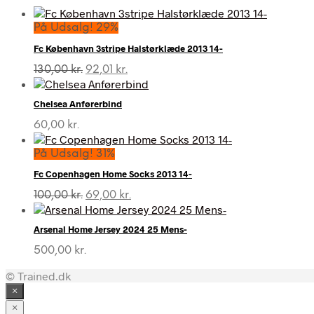
På Udsalg! 29%
Fc København 3stripe Halstørklæde 2013 14-
Den
Den
130,00
kr.
92,01
kr.
oprindelige
aktuelle
pris
pris
Chelsea Anførerbind
var:
er:
130,00 kr..
92,01 kr..
60,00
kr.
På Udsalg! 31%
Fc Copenhagen Home Socks 2013 14-
Den
Den
100,00
kr.
69,00
kr.
oprindelige
aktuelle
pris
pris
Arsenal Home Jersey 2024 25 Mens-
var:
er:
100,00 kr..
69,00 kr..
500,00
kr.
© Trained.dk
×
×