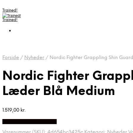
Trained!
Trained!
Forside
/
Nyheder
/
Nordic Fighter Grappling Shin Guar
Nordic Fighter Grapp
Læder Blå Medium
1.519,00
kr.
Bedste pris hos Apuls.dk
Varenummer (SKU):
4d654bc3425c
Kategori:
Nyheder
V