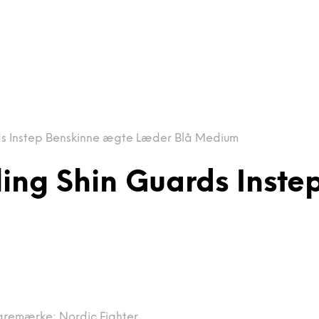
ds Instep Benskinne ægte Læder Blå Medium
ling Shin Guards Inst
aremærke:
Nordic Fighter