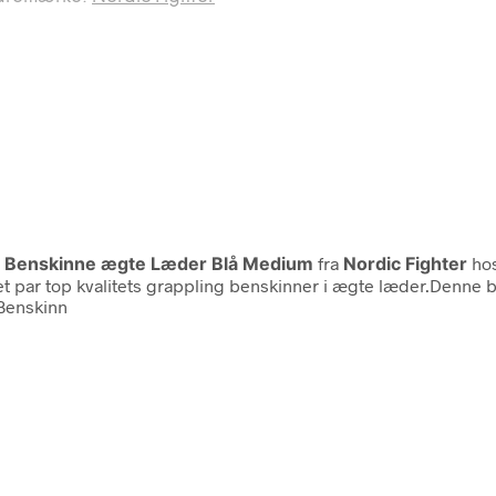
ep Benskinne ægte Læder Blå Medium
fra
Nordic Fighter
hos
 par top kvalitets grappling benskinner i ægte læder.Denne b
 Benskinn