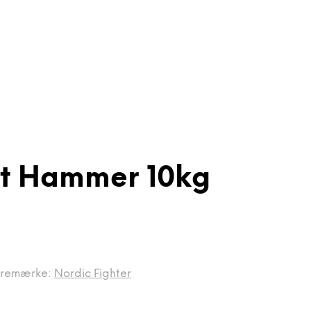
fit Hammer 10kg
remærke:
Nordic Fighter