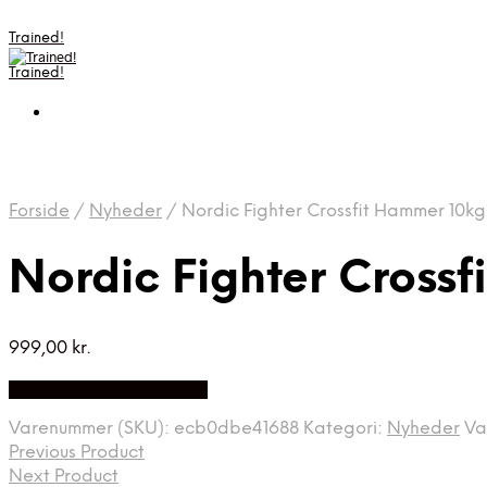
Trained!
Trained!
Forside
/
Nyheder
/
Nordic Fighter Crossfit Hammer 10kg
Nordic Fighter Cross
999,00
kr.
Bedste pris hos Apuls.dk
Varenummer (SKU):
ecb0dbe41688
Kategori:
Nyheder
Va
Previous Product
Next Product