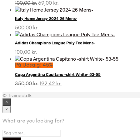
Den
Den
100,00
kr.
69,00
kr.
oprindelige
aktuelle
pris
pris
Italy Home Jersey 2024 26 Mens-
var:
er:
100,00 kr..
69,00 kr..
500,00
kr.
Adidas Champions League Poly Tee Mens-
100,00
kr.
På Udsalg! 45%
Copa Argentina Capitano -shirt White- 53-55
Den
Den
350,00
kr.
192,42
kr.
oprindelige
aktuelle
© Trained.dk
pris
pris
var:
er:
×
350,00 kr..
192,42 kr..
×
What are you looking for?